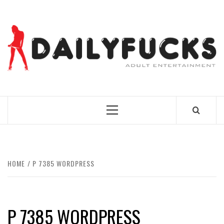
Skip
to
content
BEST NEWS AROUND THE WORLD!
Primary
Menu
HOME
P 7385 WORDPRESS
P 7385 WORDPRESS