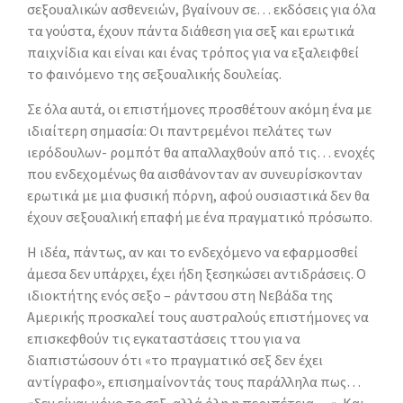
σεξουαλικών ασθενειών, βγαίνουν σε… εκδόσεις για όλα
τα γούστα, έχουν πάντα διάθεση για σεξ και ερωτικά
παιχνίδια και είναι και ένας τρόπος για να εξαλειφθεί
το φαινόμενο της σεξουαλικής δουλείας.
Σε όλα αυτά, οι επιστήμονες προσθέτουν ακόμη ένα με
ιδιαίτερη σημασία: Οι παντρεμένοι πελάτες των
ιερόδουλων- ρομπότ θα απαλλαχθούν από τις… ενοχές
που ενδεχομένως θα αισθάνονταν αν συνευρίσκονταν
ερωτικά με μια φυσική πόρνη, αφού ουσιαστικά δεν θα
έχουν σεξουαλική επαφή με ένα πραγματικό πρόσωπο.
Η ιδέα, πάντως, αν και το ενδεχόμενο να εφαρμοσθεί
άμεσα δεν υπάρχει, έχει ήδη ξεσηκώσει αντιδράσεις. Ο
ιδιοκτήτης ενός σεξο – ράντσου στη Νεβάδα της
Αμερικής προσκαλεί τους αυστραλούς επιστήμονες να
επισκεφθούν τις εγκαταστάσεις ττου για να
διαπιστώσουν ότι «το πραγματικό σεξ δεν έχει
αντίγραφο», επισημαίνοντάς τους παράλληλα πως…
«δεν είναι μόνο το σεξ, αλλά όλη η περιπέτεια… ». Και