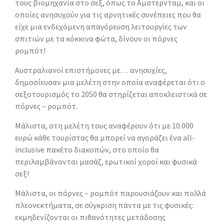
τους βιομηχανία στο σεξ, όπως το Αμστερνταμ, και οι
οποίες ανησυχούν για τις αρνητικές συνέπειες που θα
είχε μια ενδεχόμενη απαγόρευση λειτουργίες των
σπιτιών με τα κόκκινα φώτα, δίνουν οι πόρνες
ρομπότ!
Αυστραλιανοί επιστήμονες με… ανησυχίες,
δημοσίευσαν μια μελέτη στην οποία αναφέρεται ότι ο
σεξοτουρισμός το 2050 θα στηρίζεται αποκλειστικά σε
πόρνες – ρομπότ.
Μάλιστα, στη μελέτη τους αναφέρουν ότι με 10.000
ευρώ κάθε τουρίστας θα μπορεί να αγοράζει ένα all-
inclusive πακέτο διακοπών, στο οποίο θα
περιλαμβάνονται μασάζ, ερωτικοί χοροί και φυσικά
σεξ!
Μάλιστα, οι πόρνες – ρομπότ παρουσιάζουν και πολλά
πλεονεκτήματα, σε σύγκριση πάντα με τις φυσικές:
εκμηδενίζονται οι πιθανότητες μετάδοσης