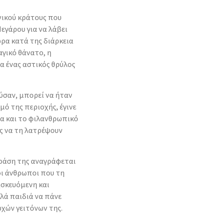
νικού κράτους που
γάρου για να λάβει
ώρα κατά της διάρκεια
αγικό θάνατο, η
α ένας αστικός θρύλος
σαν, μπορεί να ήταν
μό της περιοχής, έγινε
ρα και το φιλανθρωπικό
ης να τη λατρέψουν
φράση της αναγράφεται
οι άνθρωποι που τη
ησκευόμενη και
ά παιδιά να πάνε
ωχών γειτόνων της.