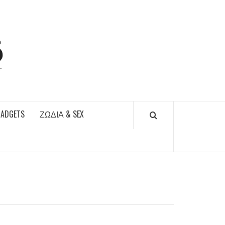
DAILYFUCKS.GR
GADGETS
ΖΏΔΙΑ & SEX