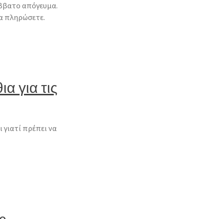
άββατο απόγευμα.
να πληρώσετε.
α για τις
 γιατί πρέπει να