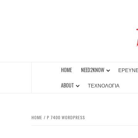
Skip
to
content
BEST NEWS AROUND THE WORLD!
HOME
NEED2KNOW
ΈΡΕΥΝ
ABOUT
ΤΕΧΝΟΛΟΓΊΑ
HOME
P 7400 WORDPRESS