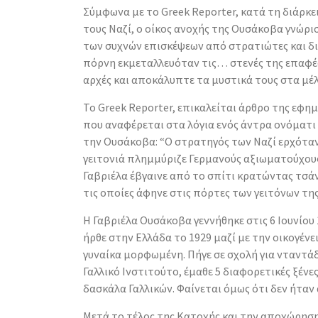
Σύμφωνα με το Greek Reporter, κατά τη διάρκε
τους Ναζί, ο οίκος ανοχής της Ουσάκοβα γνώρι
των συχνών επισκέψεων από στρατιώτες και δι
πόρνη εκμεταλλευόταν τις… στενές της επαφές 
αρχές και αποκάλυπτε τα μυστικά τους στα μέ
Το Greek Reporter, επικαλείται άρθρο της εφημ
που αναφέρεται στα λόγια ενός άντρα ονόματι
την Ουσάκοβα: “Ο στρατηγός των Ναζί ερχόταν 
γειτονιά πλημμύριζε Γερμανούς αξιωματούχους
Γαβριέλα έβγαινε από το σπίτι κρατώντας τσά
τις οποίες άφηνε στις πόρτες των γειτόνων της
Η Γαβριέλα Ουσάκοβα γεννήθηκε στις 6 Ιουνίου 
ήρθε στην Ελλάδα το 1929 μαζί με την οικογένε
γυναίκα μορφωμένη. Πήγε σε σχολή για νταντά
Γαλλικό Ινστιτούτο, έμαθε 5 διαφορετικές ξένες
δασκάλα Γαλλικών. Φαίνεται όμως ότι δεν ήταν
Μετά το τέλος της Κατοχής και την αποχώρησ