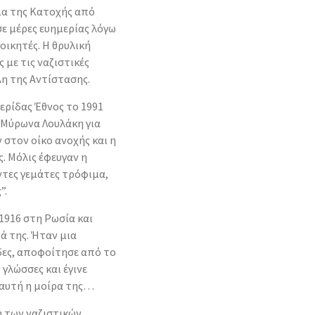
ια της Κατοχής από
σε μέρες ευημερίας λόγω
οικητές. Η θρυλική
με τις ναζιστικές
λη της Αντίστασης.
ερίδας Έθνος το 1991
 Μύρωνα Λουλάκη για
στον οίκο ανοχής και η
. Μόλις έφευγαν η
ντες γεμάτες τρόφιμα,
”.
1916 στη Ρωσία και
ιά της. Ήταν μια
δες, αποφοίτησε από το
 γλώσσες και έγινε
 αυτή η μοίρα της…
η των ναζιστικών