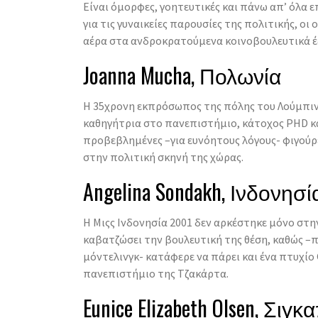
Είναι όμορφες, γοητευτικές και πάνω απ’ όλα ε
για τις γυναικείες παρουσίες της πολιτικής, οι
αέρα στα ανδροκρατούμενα κοινοβουλευτικά έ
Joanna Mucha, Πολωνία
Η 35χρονη εκπρόσωπος της πόλης του Λούμπιν
καθηγήτρια στο πανεπιστήμιο, κάτοχος PHD κα
προβεβλημένες –για ευνόητους λόγους- φιγούρ
στην πολιτική σκηνή της χώρας.
Angelina Sondakh, Ινδονησί
Η Μιςς Ινδονησία 2001 δεν αρκέστηκε μόνο στη
καβατζώσει την βουλευτική της θέση, καθώς –
μόντελινγκ- κατάφερε να πάρει και ένα πτυχί
πανεπιστήμιο της Τζακάρτα.
Eunice Elizabeth Olsen, Σιγ