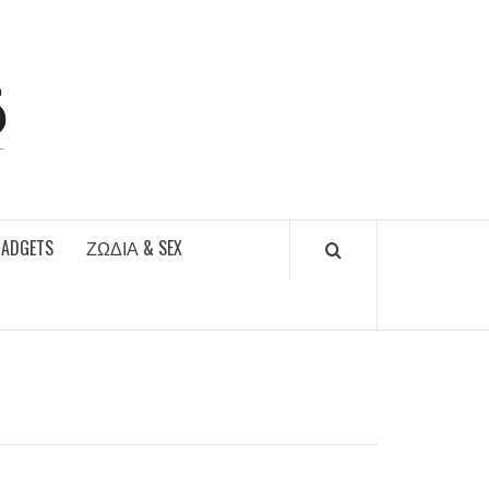
DAILYFUCKS.GR
GADGETS
ΖΏΔΙΑ & SEX