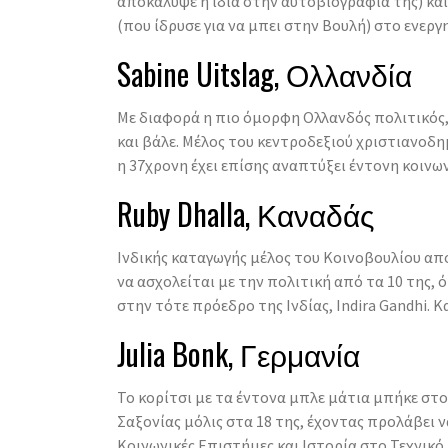
αποκάλυψε η ίδια στην αυτοβιογραφία της) κα
(που ίδρυσε για να μπει στην Βουλή) στο ενεργ
Sabine Uitslag, Ολλανδία
Με διαφορά η πιο όμορφη Ολλανδός πολιτικός, 
και βάλε. Μέλος του κεντροδεξιού χριστιανοδ
η 37χρονη έχει επίσης αναπτύξει έντονη κοινω
Ruby Dhalla, Καναδάς
Ινδικής καταγωγής μέλος του Κοινοβουλίου από
να ασχολείται με την πολιτική από τα 10 της, 
στην τότε πρόεδρο της Ινδίας, Indira Gandhi. Κ
Julia Bonk, Γερμανία
Το κορίτσι με τα έντονα μπλε μάτια μπήκε στ
Σαξονίας μόλις στα 18 της, έχοντας προλάβει 
Κοινωνικές Επιστήμες και Ιστορία στο Τεχνικ