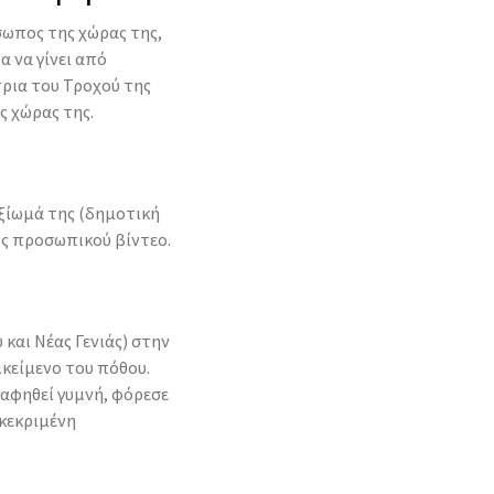
σωπος της χώρας της,
α να γίνει από
τρια του Τροχού της
ς χώρας της.
ξίωμά της (δημοτική
ός προσωπικού βίντεο.
και Νέας Γενιάς) στην
ικείμενο του πόθου.
αφηθεί γυμνή, φόρεσε
κεκριμένη