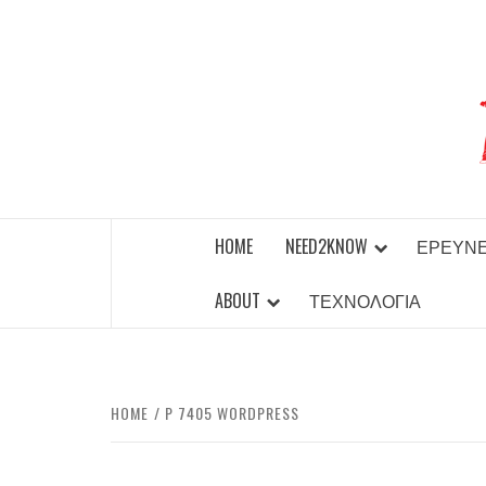
Skip
to
content
BEST NEWS AROUND THE WORLD!
HOME
NEED2KNOW
ΈΡΕΥΝ
ABOUT
ΤΕΧΝΟΛΟΓΊΑ
HOME
P 7405 WORDPRESS