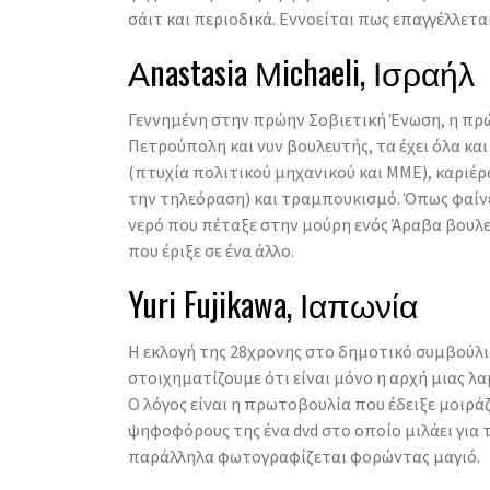
σάιτ και περιοδικά. Εννοείται πως επαγγέλλετα
Αnastasia Μichaeli, Ισραήλ
Γεννημένη στην πρώην Σοβιετική Ένωση, η πρώ
Πετρούπολη και νυν βουλευτής, τα έχει όλα κ
(πτυχία πολιτικού μηχανικού και ΜΜΕ), καριέρ
την τηλεόραση) και τραμπουκισμό. Όπως φαίν
νερό που πέταξε στην μούρη ενός Άραβα βουλ
που έριξε σε ένα άλλο.
Yuri Fujikawa, Ιαπωνία
H εκλογή της 28χρονης στο δημοτικό συμβούλι
στοιχηματίζουμε ότι είναι μόνο η αρχή μιας λ
Ο λόγος είναι η πρωτοβουλία που έδειξε μοιρά
ψηφοφόρους της ένα dvd στο οποίο μιλάει για τι
παράλληλα φωτογραφίζεται φορώντας μαγιό.