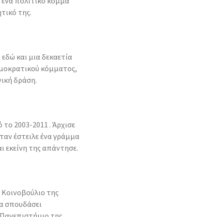
ι ένα πολιτικό κόμμα
ητικό της.
εδώ και μια δεκαετία
ημοκρατικού κόμματος,
νική δράση.
 το 2003-2011 . Άρχισε
όταν έστειλε ένα γράμμα
αι εκείνη της απάντησε.
ο Κοινοβούλιο της
να σπουδάσει
ό Πανεπιστήμιο της