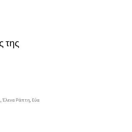
ς της
in, Έλενα Ράπτη, Εύα