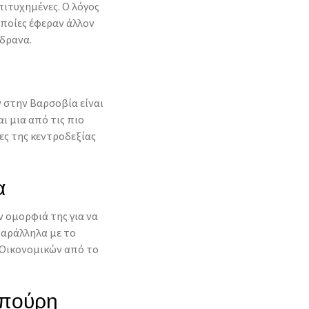
πιτυχημένες. Ο λόγος
 οποίες έφεραν άλλον
δρανα.
 στην Βαρσοβία είναι
ι μια από τις πιο
ες της κεντροδεξίας
α
ν ομορφιά της για να
παράλληλα με το
ο Οικονομικών από το
καπούρη