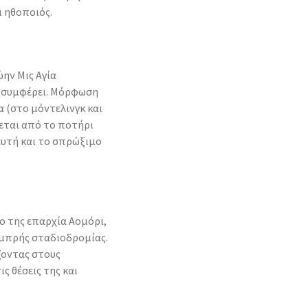
ι ηθοποιός.
ην Μις Αγία
αι συμφέρει. Μόρφωση
α (στο μόντελινγκ και
εται από το ποτήρι
ευτή και το σπρώξιμο
ο της επαρχία Αομόρι,
αμπρής σταδιοδρομίας.
ζοντας στους
ς θέσεις της και