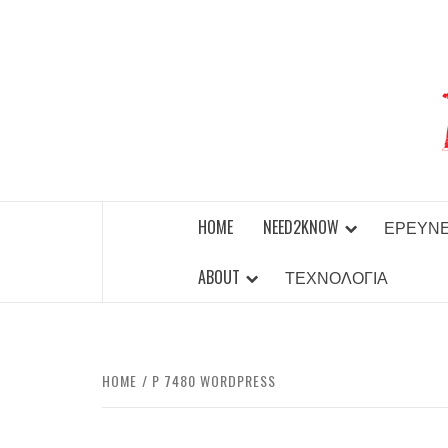
Skip
to
content
BEST NEWS AROUND THE WORLD!
HOME
NEED2KNOW
ΈΡΕΥΝ
ABOUT
ΤΕΧΝΟΛΟΓΊΑ
HOME
P 7480 WORDPRESS