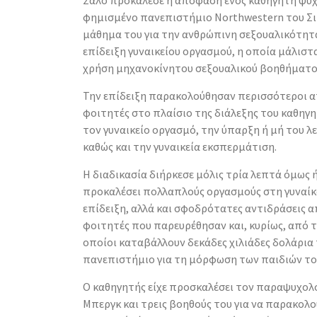
Σάλο προκάλεσε η απόφαση ενός καθηγητή ψυχ
φημισμένο πανεπιστήμιο Northwestern του Σ
μάθημα του για την ανθρώπινη σεξουαλικότητ
επίδειξη γυναικείου οργασμού, η οποία μάλιστ
χρήση μηχανοκίνητου σεξουαλικού βοηθήματο
Την επίδειξη παρακολούθησαν περισσότεροι α
φοιτητές στο πλαίσιο της διάλεξης του καθηγη
τον γυναικείο οργασμό, την ύπαρξη ή μή του λ
καθώς και την γυναικεία εκσπερμάτιση.
Η διαδικασία διήρκεσε μόλις τρία λεπτά όμως 
προκαλέσει πολλαπλούς οργασμούς στη γυναίκ
επίδειξη, αλλά και σφοδρότατες αντιδράσεις α
φοιτητές που παρευρέθησαν και, κυρίως, από το
οποίοι καταβάλλουν δεκάδες χιλιάδες δολάρια 
πανεπιστήμιο για τη μόρφωση των παιδιών το
Ο καθηγητής είχε προσκαλέσει τον παραψυχολό
Μπεργκ και τρεις βοηθούς του για να παρακολ