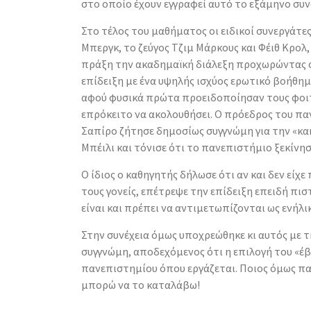
στο οποίο έχουν εγγραφεί αυτό το εξάμηνο συν
Στο τέλος του μαθήματος οι ειδικοί συνεργάτες
Μπεργκ, το ζεύγος Τζιμ Μάρκους και Φέιθ Κρολ
πράξη την ακαδημαϊκή διάλεξη προχωρώντας 
επίδειξη με ένα υψηλής ισχύος ερωτικό βοήθημ
αφού φυσικά πρώτα προειδοποίησαν τους φοιτη
επρόκειτο να ακολουθήσει. Ο πρόεδρος του π
Σαπίρο ζήτησε δημοσίως συγγνώμη για την «κα
Μπέιλι και τόνισε ότι το πανεπιστήμιο ξεκίνησ
Ο ίδιος ο καθηγητής δήλωσε ότι αν και δεν είχε
τους γονείς, επέτρεψε την επίδειξη επειδή πιστ
είναι και πρέπει να αντιμετωπίζονται ως ενήλικ
Στην συνέχεια όμως υποχρεώθηκε κι αυτός με τ
συγγνώμη, αποδεχόμενος ότι η επιλογή του «έ
πανεπιστημίου όπου εργάζεται. Ποιος όμως π
μπορώ να το καταλάβω!