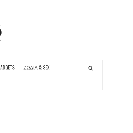
DAILYFUCKS.GR
GADGETS
ΖΏΔΙΑ & SEX