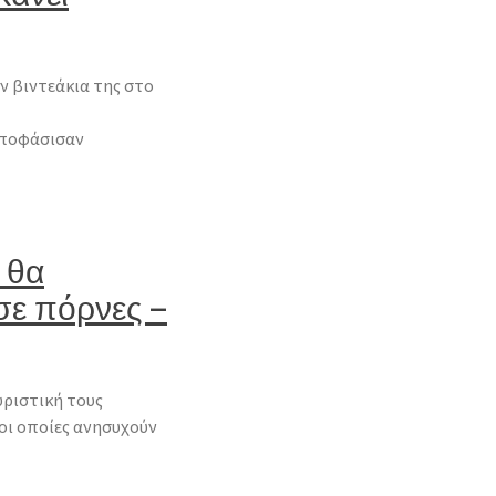
ν βιντεάκια της στο
αποφάσισαν
 θα
σε πόρνες –
υριστική τους
οι οποίες ανησυχούν