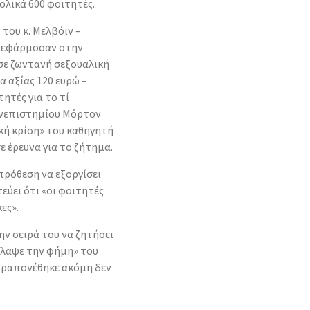
ολικά 600 φοιτητές.
 του κ. Μελβόιν –
, εφάρμοσαν στην
σε ζωντανή σεξουαλική
α αξίας 120 ευρώ –
τές για το τί
ανεπιστημίου Μόρτον
κή κρίση» του καθηγητή
ε έρευνα για το ζήτημα.
 πρόθεση να εξοργίσει
εύει ότι «οι φοιτητές
ες».
ην σειρά του να ζητήσει
βλαψε την φήμη» του
αραπονέθηκε ακόμη δεν