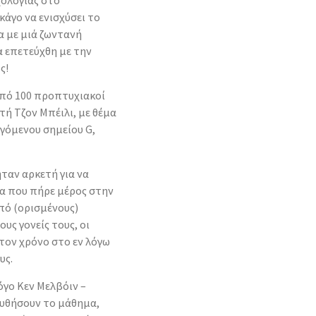
ολογίας στο
ικάγο
να ενισχύσει το
α με μιά ζωντανή
α επετεύχθη με την
ς!
πό 100 προπτυχιακοί
τή Τζον Μπέιλι, με θέμα
εγόμενου σημείου G,
ήταν αρκετή για να
α που πήρε μέρος στην
πό (ορισμένους)
υς γονείς τους, οι
τον χρόνο στο εν λόγω
υς.
γο Κεν Μελβόιν –
ουθήσουν το μάθημα,