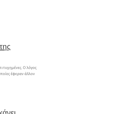
της
πιτυχημένες. Ο λόγος
 οποίες έφεραν άλλον
κάνει