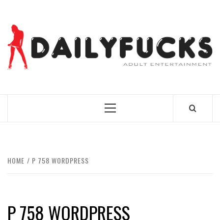
Skip
to
content
BEST NEWS AROUND THE WORLD!
Primary
Menu
HOME
P 758 WORDPRESS
P 758 WORDPRESS