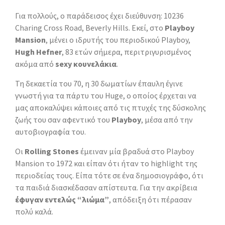
Για πολλούς, ο παράδεισος έχει διεύθυνση: 10236
Charing Cross Road, Beverly Hills. Εκεί, στο
Playboy
Mansion
, μένει ο ιδρυτής του περιοδικού Playboy,
Hugh Hefner
, 83 ετών σήμερα, περιτριγυρισμένος
ακόμα από
sexy κουνελάκια
.
Τη δεκαετία του 70, η 30 δωματίων έπαυλη έγινε
γνωστή για τα πάρτυ του Huge, ο οποίος έρχεται να
μας αποκαλύψει κάποιες από τις πτυχές της δύσκολης
ζωής του σαν αφεντικό του
Playboy
, μέσα από την
αυτοβιογραφία του.
Οι
Rolling Stones
έμειναν μία βραδυά στο Playboy
Mansion το 1972 και είπαν ότι ήταν το highlight της
περιοδείας τους. Είπα τότε σε ένα δημοσιογράφο, ότι
τα παιδιά διασκέδασαν απίστευτα. Για την ακρίβεια
έφυγαν εντελώς “λιώμα”
, απόδειξη ότι πέρασαν
πολύ καλά.