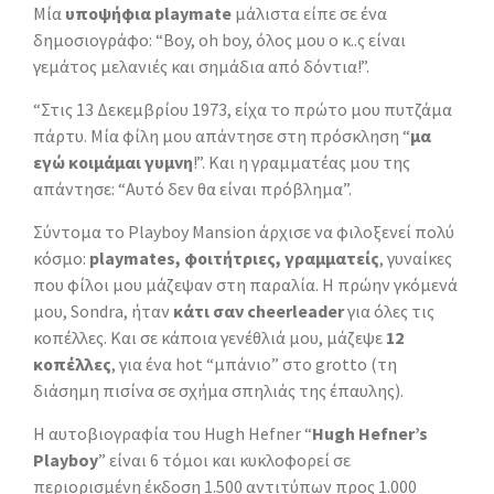
Μία
υποψήφια playmate
μάλιστα είπε σε ένα
δημοσιογράφο: “Boy, oh boy, όλος μου ο κ..ς είναι
γεμάτος μελανιές και σημάδια από δόντια!”.
“Στις 13 Δεκεμβρίου 1973, είχα το πρώτο μου πυτζάμα
πάρτυ. Μία φίλη μου απάντησε στη πρόσκληση “
μα
εγώ κοιμάμαι γυμνη
!”. Και η γραμματέας μου της
απάντησε: “Αυτό δεν θα είναι πρόβλημα”.
Σύντομα το Playboy Mansion άρχισε να φιλοξενεί πολύ
κόσμο:
playmates, φοιτήτριες, γραμματείς
, γυναίκες
που φίλοι μου μάζεψαν στη παραλία. Η πρώην γκόμενά
μου, Sondra, ήταν
κάτι σαν cheerleader
για όλες τις
κοπέλλες. Και σε κάποια γενέθλιά μου, μάζεψε
12
κοπέλλες
, για ένα hot “μπάνιο” στο grotto (τη
διάσημη πισίνα σε σχήμα σπηλιάς της έπαυλης).
Η αυτοβιογραφία του Hugh Hefner “
Hugh Hefner’s
Playboy
” είναι 6 τόμοι και κυκλοφορεί σε
περιορισμένη έκδοση 1.500 αντιτύπων προς 1.000