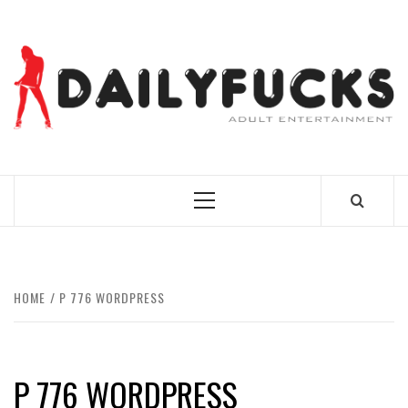
Skip
to
content
BEST NEWS AROUND THE WORLD!
Primary
Menu
HOME
P 776 WORDPRESS
P 776 WORDPRESS