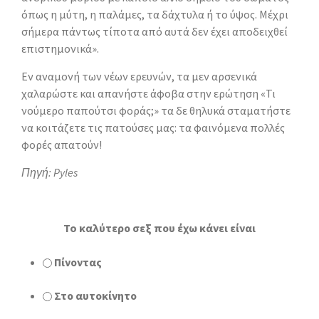
όπως η µύτη, η παλάµες, τα δάχτυλα ή το ύψος. Μέχρι
σήµερα πάντως τίποτα από αυτά δεν έχει αποδειχθεί
επιστηµονικά».
Εν αναμονή των νέων ερευνών, τα μεν αρσενικά
χαλαρώστε και απανήστε άφοβα στην ερώτηση «Τι
νούμερο παπούτσι φοράς;» τα δε θηλυκά σταματήστε
να κοιτάζετε τις πατούσες μας: τα φαινόμενα πολλές
φορές απατούν!
Πηγή: Pyles
To καλύτερο σεξ που έχω κάνει είναι
Πίνοντας
Στο αυτοκίνητο