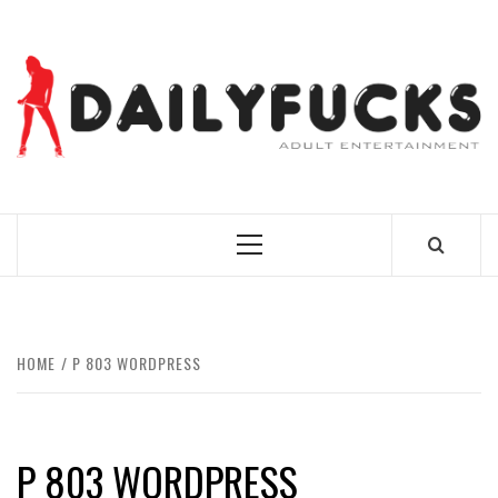
Skip
to
content
BEST NEWS AROUND THE WORLD!
Primary
Menu
HOME
P 803 WORDPRESS
P 803 WORDPRESS