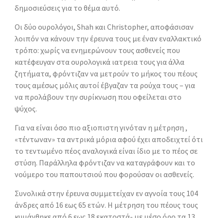
δημοσιεύσεις για το θέμα αυτό.
Οι δύο ουρολόγοι, Shah και Christopher, αποφάσισαν
λοιπόν να κάνουν την έρευνα τους με έναν εναλλακτικό
τρόπο: χωρίς να ενημερώνουν τους ασθενείς που
κατέφευγαν στα ουρολογικά ιατρεια τους για άλλα
ζητήματα, φρόντιζαν να μετρούν το μήκος του πέους
τους αμέσως μόλις αυτοί έβγαζαν τα ρούχα τους – για
να προλάβουν την συρίκνωση που οφείλεται στο
ψύχος.
Για να είναι όσο πιο αξιοπιστη γινόταν η µέτρηση ,
«τέντωναν» τα αντρικά µόρια αφού έχει αποδειχτεί ότι
το τεντωµένο πέος αναλογικά είναι ίδιο με το πέος σε
στύση. Παράλληλα φρόντιζαν να καταγράφουν και το
νούµερο του παπουτσιού που φορούσαν οι ασθενείς.
Συνολικά στην έρευνα συµµετείχαν εν αγνοία τους 104
άνδρες από 16 εως 65 ετών. Η µέτρηση του πέους τους
κυµάνθηκε από 6 εως 18 εκατοστά- µε µέσο όρο τα 13