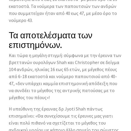
εκατοστά. Τα νούµερα των παπουτσιών των ανδρών
που συµµετείχαν ήταν από 40 εως 47, µε µέσο όρο το
νούµερο 43.
Τα αποτελέσματα των
επιστημόνων.
Και τώρα η µεγάλη στιγµή: σύµφωνα µε την έρευνα των
βρεττανών ουρολόγων Shah και Christopher σε δείγµα
104 ανδρών, ηλικίας 16 εως 65 ετών, µε µέγεθος πέους
από 6-18 εκατοστά και νούµερο παπουτσιού από 40-
47, «δεν υπάρχει καμμία επιστημονική απόδειξη που
να συνδέει το μέγεθος της αντρικής πατούσας με το
μέγεθος του πέους»!
Η υπεύθυνη της έρευνας δρ Jyoti Shah πάντως
επισηµαίνει: «Θα συνεχίσουµε τις έρευνες µας γιατι
είναι πολύ πιθανό να σχετίζεται το µέγεθος του
ανδρικού µορίου µε κάποιο άλλο σηµείο του σώµατος