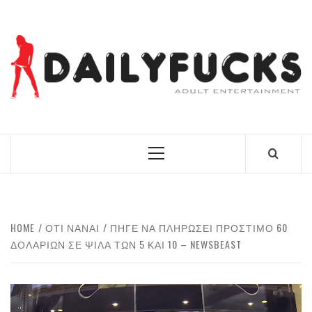
Skip
to
content
BEST NEWS AROUND THE WORLD!
Primary
Menu
HOME
ΟΤΙ ΝΑΝΑΙ
ΠΉΓΕ ΝΑ ΠΛΗΡΏΣΕΙ ΠΡΌΣΤΙΜΟ 60
ΔΟΛΑΡΊΩΝ ΣΕ ΨΙΛΆ ΤΩΝ 5 ΚΑΙ 10 – NEWSBEAST