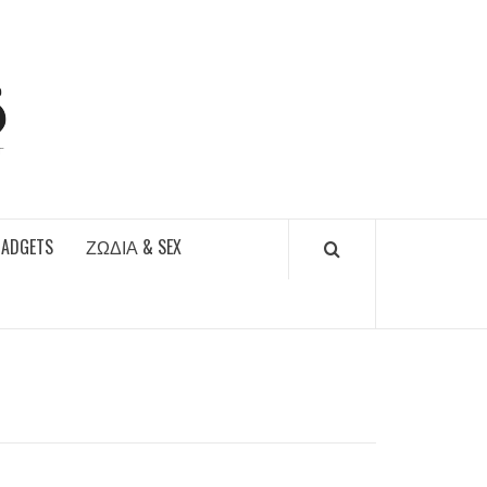
DAILYFUCKS.GR
GADGETS
ΖΏΔΙΑ & SEX