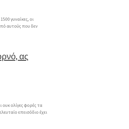
500 γυναίκες, οι
από αυτούς που δεν
ορνό, ας
 ουκ ολίγες φορές τα
ελευταίο επεισόδιο έχει