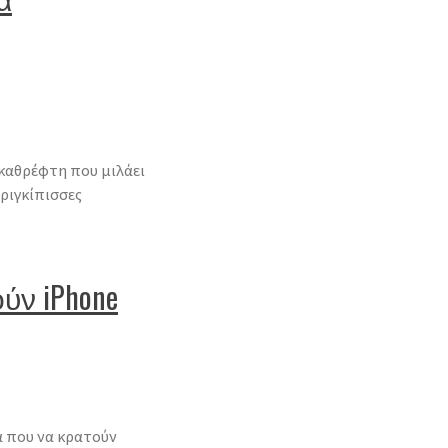
 καθρέφτη που μιλάει
πριγκίπισσες
ύν iPhone
 που να κρατούν