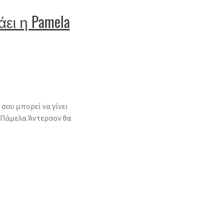
άει η Pamela
 σου μπορεί να γίνει
 Πάμελα Άντερσον θα