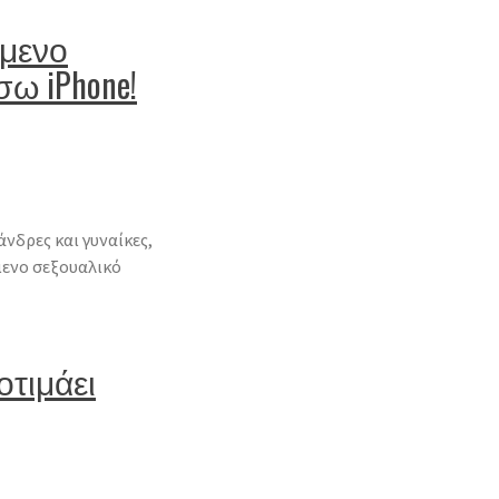
όμενο
ω iPhone!
άνδρες και γυναίκες,
μενο σεξουαλικό
τιμάει