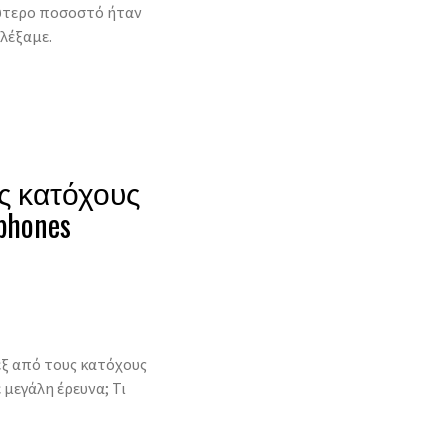
λύτερο ποσοστό ήταν
ιλέξαμε.
ς κατόχους
phones
εξ από τους κατόχους
 μεγάλη έρευνα; Τι