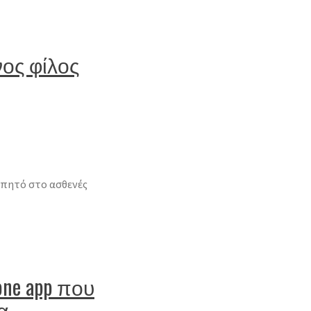
νος φίλος
γαπητό στο ασθενές
ne app που
α