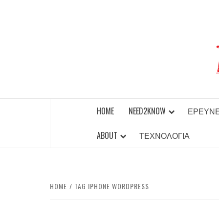
Skip
to
content
BEST NEWS AROUND THE WORLD!
HOME
NEED2KNOW
ΈΡΕΥΝ
ABOUT
ΤΕΧΝΟΛΟΓΊΑ
HOME
TAG IPHONE WORDPRESS