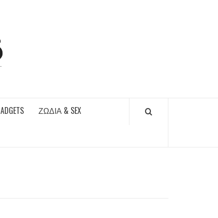
DAILYFUCKS.GR
GADGETS
ΖΏΔΙΑ & SEX