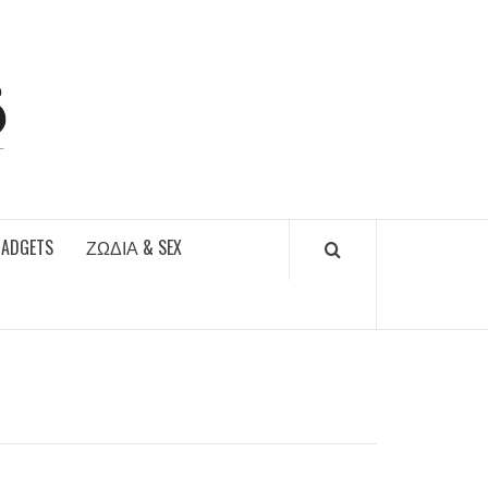
DAILYFUCKS.GR
GADGETS
ΖΏΔΙΑ & SEX