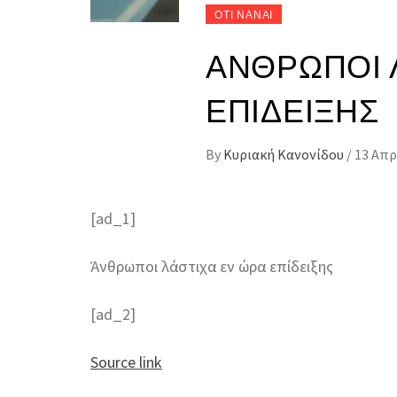
ΟΤΙ ΝΑΝΑΙ
ΆΝΘΡΩΠΟΙ 
ΕΠΊΔΕΙΞΗΣ
By
Κυριακή Κανονίδου
/
13 Απρ
[ad_1]
Άνθρωποι λάστιχα εν ώρα επίδειξης
[ad_2]
Source link