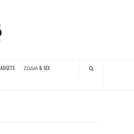
DAILYFUCKS.GR
GADGETS
ΖΏΔΙΑ & SEX