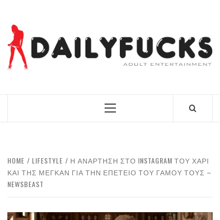
Skip
to
content
BEST NEWS AROUND THE WORLD!
Primary
Menu
HOME
LIFESTYLE
Η ΑΝΆΡΤΗΣΗ ΣΤΟ INSTAGRAM ΤΟΥ ΧΆΡΙ
ΚΑΙ ΤΗΣ ΜΈΓΚΑΝ ΓΙΑ ΤΗΝ ΕΠΈΤΕΙΟ ΤΟΥ ΓΆΜΟΥ ΤΟΥΣ –
NEWSBEAST