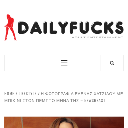
Skip
to
content
BEST NEWS AROUND THE WORLD!
Primary
Menu
HOME
LIFESTYLE
Η ΦΩΤΟΓΡΑΦΊΑ ΕΛΈΝΗΣ ΧΑΤΖΊΔΟΥ ΜΕ
ΜΠΙΚΊΝΙ ΣΤΟΝ ΠΈΜΠΤΟ ΜΉΝΑ ΤΗΣ – NEWSBEAST