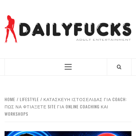
Skip
to
content
BEST NEWS AROUND THE WORLD!
Primary
Menu
HOME
LIFESTYLE
ΚΑΤΑΣΚΕΥΉ ΙΣΤΟΣΕΛΊΔΑΣ ΓΙΑ COACH:
ΠΏΣ ΝΑ ΦΤΙΆΞΕΤΕ SITE ΓΙΑ ONLINE COACHING ΚΑΙ
WORKSHOPS