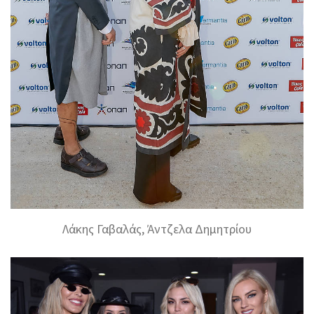
Λάκης Γαβαλάς, Άντζελα Δημητρίου