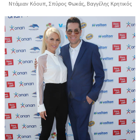
Ντάμιαν Κόουπ, Σπύρος Φωκάς, Βαγγέλης Κρητικός