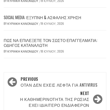
BY
ΚΥΡΙΑΚΉ ΚΑΝΟΝΊΔΟΥ
19 ΙΟΥΝΊΟΥ, 2026
/
SOCIAL MEDIA: ΈΞΥΠΝΗ & ΑΣΦΑΛΉΣ ΧΡΉΣΗ
BY
ΚΥΡΙΑΚΉ ΚΑΝΟΝΊΔΟΥ
19 ΙΟΥΝΊΟΥ, 2026
/
ΠΏΣ ΝΑ ΕΠΙΛΈΞΕΤΕ ΤΟΝ ΣΩΣΤΌ ΕΠΑΓΓΕΛΜΑΤΊΑ:
ΟΔΗΓΌΣ ΚΑΤΑΝΑΛΩΤΉ
BY
ΚΥΡΙΑΚΉ ΚΑΝΟΝΊΔΟΥ
18 ΙΟΥΝΊΟΥ, 2026
/
Post
PREVIOUS
navigation
ΌΤΑΝ ΔΕΝ ΈΧΕΙΣ ΛΕΦΤΆ ΓΙΑ ANTIVIRUS
NEXT
Η ΚΑΘΗΜΕΡΙΝΌΤΗΤΑ ΤΗΣ ΡΩΣΊΑΣ
ΈΧΕΙ ΙΔΙΑΊΤΕΡΟ ΕΝΔΙΑΦΈΡΟΝ