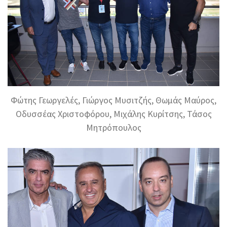
Φώτης Γεωργελές, Γιώργος Μυσιτζής, Θωμάς Μαύρος,
Οδυσσέας Χριστοφόρου, Μιχάλης Κυρίτσης, Τάσος
Μητρόπουλος