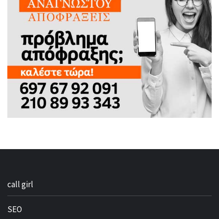
call girl
SEO