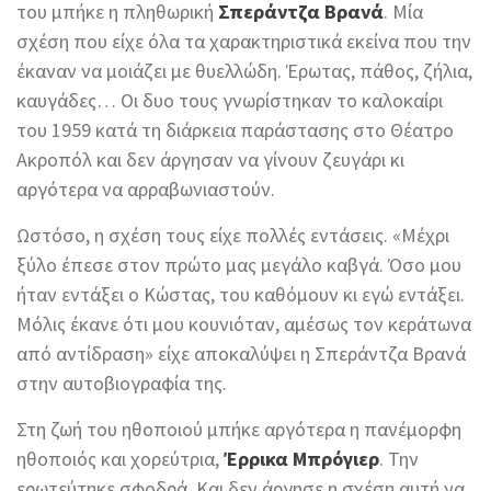
του μπήκε η πληθωρική
Σπεράντζα Βρανά
. Μία
σχέση που είχε όλα τα χαρακτηριστικά εκείνα που την
έκαναν να μοιάζει με θυελλώδη. Έρωτας, πάθος, ζήλια,
καυγάδες… Οι δυο τους γνωρίστηκαν το καλοκαίρι
του 1959 κατά τη διάρκεια παράστασης στο Θέατρο
Ακροπόλ και δεν άργησαν να γίνουν ζευγάρι κι
αργότερα να αρραβωνιαστούν.
Ωστόσο, η σχέση τους είχε πολλές εντάσεις. «Μέχρι
ξύλο έπεσε στον πρώτο μας μεγάλο καβγά. Όσο μου
ήταν εντάξει ο Κώστας, του καθόμουν κι εγώ εντάξει.
Μόλις έκανε ότι μου κουνιόταν, αμέσως τον κεράτωνα
από αντίδραση» είχε αποκαλύψει η Σπεράντζα Βρανά
στην αυτοβιογραφία της.
Στη ζωή του ηθοποιού μπήκε αργότερα η πανέμορφη
ηθοποιός και χορεύτρια,
Έρρικα Μπρόγιερ
. Την
ερωτεύτηκε σφοδρά. Και δεν άργησε η σχέση αυτή να