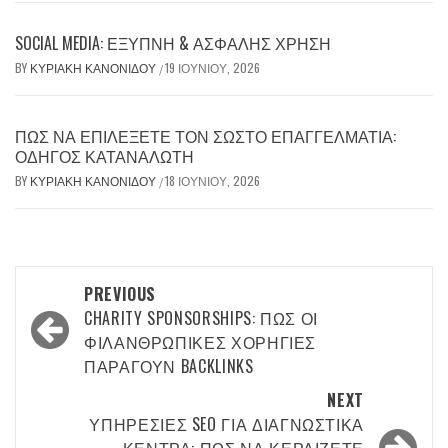
SOCIAL MEDIA: ΈΞΥΠΝΗ & ΑΣΦΑΛΉΣ ΧΡΉΣΗ
BY
ΚΥΡΙΑΚΉ ΚΑΝΟΝΊΔΟΥ
19 ΙΟΥΝΊΟΥ, 2026
/
ΠΏΣ ΝΑ ΕΠΙΛΈΞΕΤΕ ΤΟΝ ΣΩΣΤΌ ΕΠΑΓΓΕΛΜΑΤΊΑ:
ΟΔΗΓΌΣ ΚΑΤΑΝΑΛΩΤΉ
BY
ΚΥΡΙΑΚΉ ΚΑΝΟΝΊΔΟΥ
18 ΙΟΥΝΊΟΥ, 2026
/
Post
PREVIOUS
navigation
CHARITY SPONSORSHIPS: ΠΏΣ ΟΙ
ΦΙΛΑΝΘΡΩΠΙΚΈΣ ΧΟΡΗΓΊΕΣ
ΠΑΡΆΓΟΥΝ BACKLINKS
NEXT
ΥΠΗΡΕΣΊΕΣ SEO ΓΙΑ ΔΙΑΓΝΩΣΤΙΚΆ
ΚΈΝΤΡΑ: ΠΏΣ ΝΑ ΚΕΡΔΊΖΕΤΕ