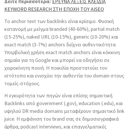
Δείτε Περισσότερα:
ΕΡΕΥΝΑ ΛΕΞΕΙΣ ΚΛΕΙΔΙΑ
KEYWORD RESEARCH ΣΤΗ ΕΠΟΧΗ ΤΟΥ AISEO
Το anchor text των backlinks είναι κρίσιμο. Φυσική
κατανομή με μείγμα branded (40-60%), partial match
(15-25%), naked URL (10-15%), generic (10-20%) και
exact match (3-7%) anchors δείχνει αυθεντικότητα.
Υπερβολική χρήση exact match anchors είναι κόκκινη
σημαία για τη Google και μπορεί να οδηγήσει σε
χειροκίνητη ποινή. Η ποικιλία προστατεύει τον
ιστότοπο και ενισχύει την αυθεντία του domain στους
τομείς-στόχους.
Η εγκυρότητα των πηγών είναι επίσης σημαντική.
Backlinks από government (.gov), education (.edu), και
υψηλού DR media domains μεταφέρουν σημαντικό link
juice. Η εμφάνιση του brand σας σε δημοσιογραφικά
άρθρα, podcast interviews, και επαγγελματικές