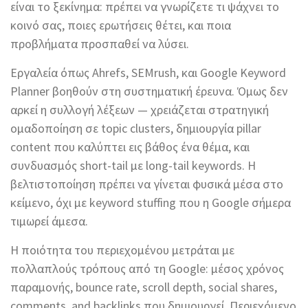
είναι το ξεκίνημα: πρέπει να γνωρίζετε τι ψάχνει το
κοινό σας, ποιες ερωτήσεις θέτει, και ποια
προβλήματα προσπαθεί να λύσει.
Εργαλεία όπως Ahrefs, SEMrush, και Google Keyword
Planner βοηθούν στη συστηματική έρευνα. Όμως δεν
αρκεί η συλλογή λέξεων — χρειάζεται στρατηγική
ομαδοποίηση σε topic clusters, δημιουργία pillar
content που καλύπτει εις βάθος ένα θέμα, και
συνδυασμός short-tail με long-tail keywords. Η
βελτιστοποίηση πρέπει να γίνεται φυσικά μέσα στο
κείμενο, όχι με keyword stuffing που η Google σήμερα
τιμωρεί άμεσα.
Η ποιότητα του περιεχομένου μετράται με
πολλαπλούς τρόπους από τη Google: μέσος χρόνος
παραμονής, bounce rate, scroll depth, social shares,
comments, and backlinks που δημιουργεί. Περιεχόμενο