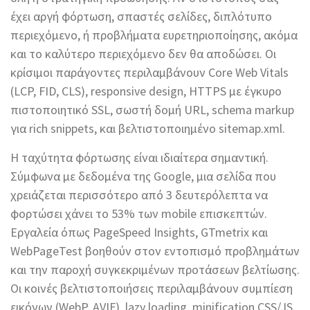
έχει αργή φόρτωση, σπαστές σελίδες, διπλότυπο
περιεχόμενο, ή προβλήματα ευρετηριοποίησης, ακόμα
και το καλύτερο περιεχόμενο δεν θα αποδώσει. Οι
κρίσιμοι παράγοντες περιλαμβάνουν Core Web Vitals
(LCP, FID, CLS), responsive design, HTTPS με έγκυρο
πιστοποιητικό SSL, σωστή δομή URL, schema markup
για rich snippets, και βελτιστοποιημένο sitemap.xml.
Η ταχύτητα φόρτωσης είναι ιδιαίτερα σημαντική.
Σύμφωνα με δεδομένα της Google, μια σελίδα που
χρειάζεται περισσότερο από 3 δευτερόλεπτα να
φορτώσει χάνει το 53% των mobile επισκεπτών.
Εργαλεία όπως PageSpeed Insights, GTmetrix και
WebPageTest βοηθούν στον εντοπισμό προβλημάτων
και την παροχή συγκεκριμένων προτάσεων βελτίωσης.
Οι κοινές βελτιστοποιήσεις περιλαμβάνουν συμπίεση
εικόνων (WebP, AVIF), lazy loading, minification CSS/JS,