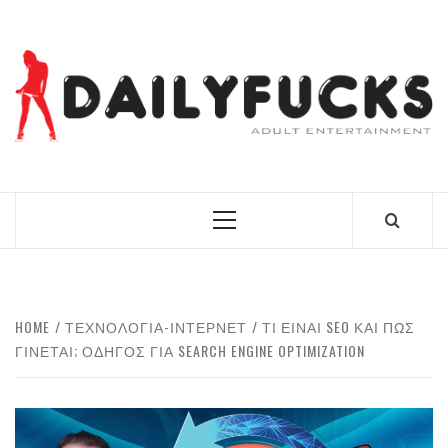
Skip
to
content
BEST NEWS AROUND THE WORLD!
Primary
Menu
HOME
ΤΕΧΝΟΛΟΓΙΑ-ΙΝΤΕΡΝΕΤ
ΤΙ ΕΊΝΑΙ SEO ΚΑΙ ΠΏΣ
ΓΊΝΕΤΑΙ; ΟΔΗΓΌΣ ΓΙΑ SEARCH ENGINE OPTIMIZATION