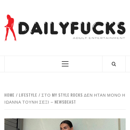
Skip
to
content
BEST NEWS AROUND THE WORLD!
Primary
Menu
HOME
LIFESTYLE
ΣΤΟ MY STYLE ROCKS ΔΕΝ ΉΤΑΝ ΜΌΝΟ Η
ΙΩΆΝΝΑ ΤΟΎΝΗ ΣΈΞΙ – NEWSBEAST