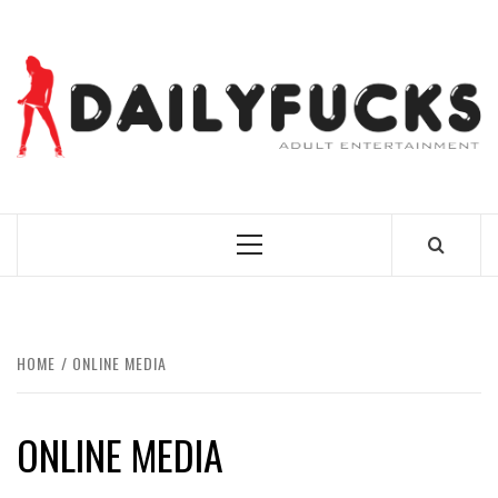
Skip
to
content
BEST NEWS AROUND THE WORLD!
Primary
Menu
HOME
ONLINE MEDIA
ONLINE MEDIA