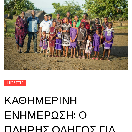
LIFESTYLE
ΚΑΘΗΜΕΡΙΝΉ
ΕΝΗΜΈΡΩΣΗ: Ο
ΠΛΉΡΗΣ ΟΔΗΓΌΣ ΓΙΑ