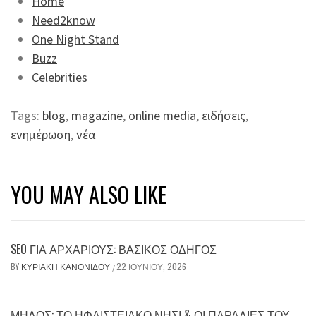
Home
Need2know
One Night Stand
Buzz
Celebrities
Tags:
blog
,
magazine
,
online media
,
ειδήσεις
,
ενημέρωση
,
νέα
YOU MAY ALSO LIKE
SEO ΓΙΑ ΑΡΧΆΡΙΟΥΣ: ΒΑΣΙΚΌΣ ΟΔΗΓΌΣ
BY
ΚΥΡΙΑΚΉ ΚΑΝΟΝΊΔΟΥ
22 ΙΟΥΝΊΟΥ, 2026
/
ΜΉΛΟΣ: ΤΟ ΗΦΑΙΣΤΕΙΑΚΌ ΝΗΣΊ & ΟΙ ΠΑΡΑΛΊΕΣ ΤΟΥ