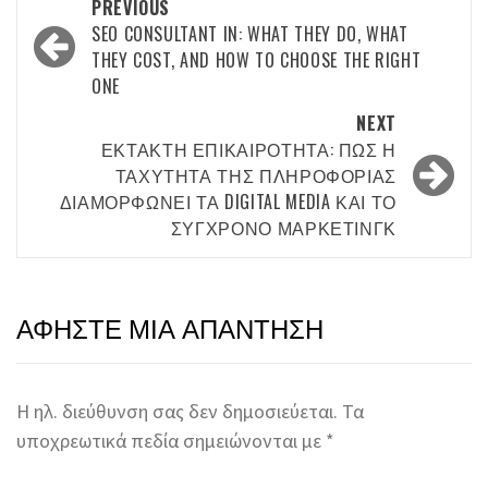
Post
PREVIOUS
navigation
SEO CONSULTANT IN: WHAT THEY DO, WHAT
THEY COST, AND HOW TO CHOOSE THE RIGHT
ONE
NEXT
ΈΚΤΑΚΤΗ ΕΠΙΚΑΙΡΌΤΗΤΑ: ΠΏΣ Η
ΤΑΧΎΤΗΤΑ ΤΗΣ ΠΛΗΡΟΦΟΡΊΑΣ
ΔΙΑΜΟΡΦΏΝΕΙ ΤΑ DIGITAL MEDIA ΚΑΙ ΤΟ
ΣΎΓΧΡΟΝΟ ΜΆΡΚΕΤΙΝΓΚ
ΑΦΉΣΤΕ ΜΙΑ ΑΠΆΝΤΗΣΗ
Η ηλ. διεύθυνση σας δεν δημοσιεύεται.
Τα
υποχρεωτικά πεδία σημειώνονται με
*