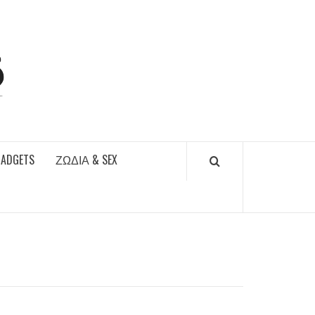
DAILYFUCKS.GR
GADGETS
ΖΏΔΙΑ & SEX