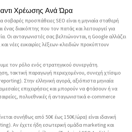
ναντι Χρέωσης Ανά Ώρα
α σοβαρές προσπάθειες SEO είναι η μηνιαία σταθερή
ναι ένας διακόπτης που τον πατάς και λειτουργεί για
σία. Οι ανταγωνιστές σας βελτιώνονται, η Google αλλάζει
 και νέες ευκαιρίες λέξεων-κλειδιών προκύπτουν
ουμε τον ρόλο ενός στρατηγικού συνεργάτη.
ση, τακτική παραγωγή περιεχομένου, συνεχή χτίσιμο
porting). Στην ελληνική αγορά, αξιόπιστα μηνιαία
ρομεσαίες επιχειρήσεις και μπορούν να φτάσουν ή να
εταιρείες, πολυεθνικές ή ανταγωνιστικά e-commerce
νεται συνήθως από 50€ έως 150€/ώρα) είναι ιδανική
ting). Αν έχετε ήδη εσωτερική ομάδα marketing και