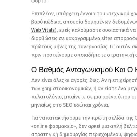
φόρτο.
Επιπλέον, υπάρχει η έννοια του «τεχνικού χ
βαρύ κώδικα, απουσία δομημένων δεδομένων
Web Vitals
), εμείς καλούμαστε ουσιαστικά να
διορθώσεις σε κακογραμμένα sites απορροφ
πρώτους μήνες της συνεργασίας. Γι’ αυτόν α
πριν προτείνουμε οποιαδήποτε στρατηγική 
Ο Βαθμός Ανταγωνισμού Και Ο 
Δεν είναι όλες οι αγορές ίδιες. Αν η επιχείρ
των χρηματοοικονομικών, ή αν είστε ένα με
πελατολόγιο, μπαίνετε σε μια αρένα όπου οι
μηνιαίως στο SEO εδώ και χρόνια.
Για να κατακτήσουμε την πρώτη σελίδα της 
«online φαρμακείο», δεν αρκεί μια απλή βελτ
στρατηγική δημιουργίας περιεχομένου, ψηφι