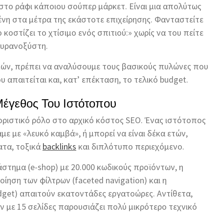
 στο ράφι κάποιου σούπερ μάρκετ. Είναι μια απολύτως
ένη στα μέτρα της εκάστοτε επιχείρησης. Φανταστείτε
οστίζει το χτίσιμο ενός σπιτιού:» χωρίς να του πείτε
 ουρανοξύστη.
μών, πρέπει να αναλύσουμε τους βασικούς πυλώνες που
 απαιτείται και, κατ’ επέκταση, το τελικό budget.
έγεθος Του Ιστότοπου
θοριστικό ρόλο στο αρχικό κόστος SEO. Ένας ιστότοπος
με με «λευκό καμβά», ή μπορεί να είναι δέκα ετών,
ατα, τοξικά
backlinks
και διπλότυπο περιεχόμενο.
στημα (e-shop) με 20.000 κωδικούς προϊόντων, η
ίηση των φίλτρων (faceted navigation) και η
dget) απαιτούν εκατοντάδες εργατοώρες. Αντίθετα,
 με 15 σελίδες παρουσιάζει πολύ μικρότερο τεχνικό