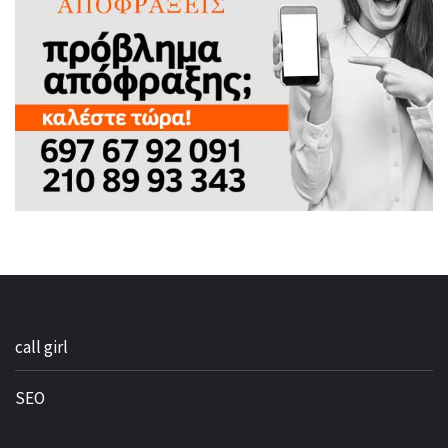
call girl
SEO